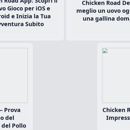
 Road App: Scopri il
Chicken Road D
o Gioco per iOS e
meglio un uovo og
oid e Inizia la Tua
una gallina dom
ventura Subito
– Prova
Chicken 
o del
Impressi
del Pollo