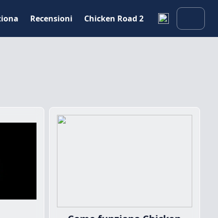
ziona
Recensioni
Chicken Road 2