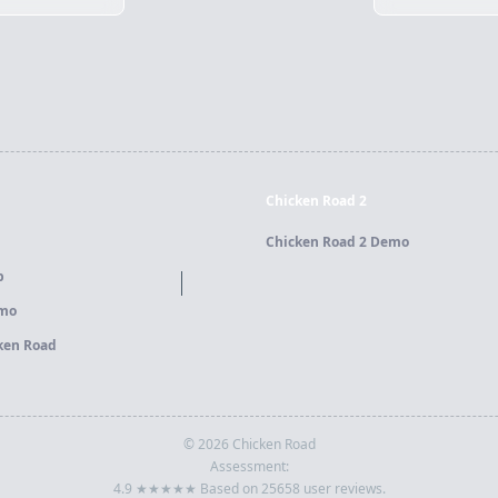
Chicken Road 2
Chicken Road 2 Demo
p
emo
ken Road
© 2026 Chicken Road
Assessment:
4.9 ★★★★★ Based on 25658 user reviews.