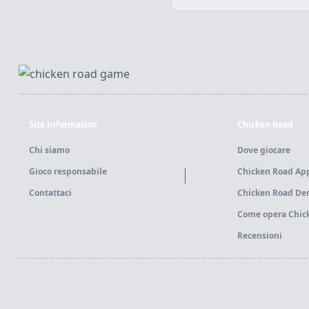
Site Information
Chicken Road
Chi siamo
Dove giocare
Gioco responsabile
Chicken Road Ap
Contattaci
Chicken Road D
Come opera Chic
Recensioni